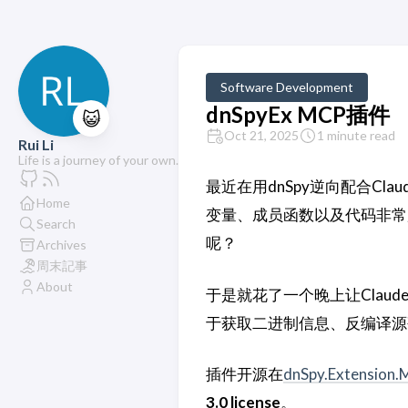
Software Development
dnSpyEx MCP插件
😺
Oct 21, 2025
1 minute read
Rui Li
Life is a journey of your own.
最近在用dnSpy逆向配合Claud
Home
变量、成员函数以及代码非常
Search
呢？
Archives
周末記事
About
于是就花了一个晚上让Claude
于获取二进制信息、反编译源码、
插件开源在
dnSpy.Extension
3.0 license
。