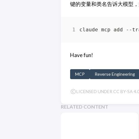
键的变量和类名告诉大模型，
Have fun!
MCP
Reverse Engineering
LICENSED UNDER CC BY-SA 4.
RELATED CONTENT