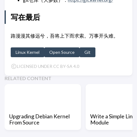
写在最后
路漫漫其修远兮，吾将上下而求索。万事开头难。
Linux Kernel
Open Source
Git
LICENSED UNDER CC BY-SA 4.0
RELATED CONTENT
Upgrading Debian Kernel
Write a Simple Linu
From Source
Module