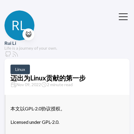
😺
Rui Li
Life is a journey of your own.
Linux
迈出为Linux贡献的第一步
Nov 09, 2022
2 minute read
本文以GPL-2.0协议授权。
Licensed under GPL-2.0.